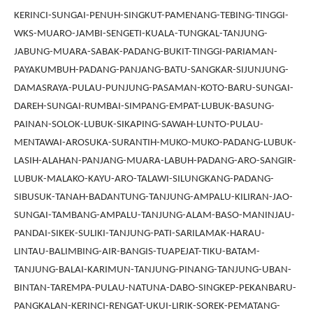
KERINCI-SUNGAI-PENUH-SINGKUT-PAMENANG-TEBING-TINGGI-
WKS-MUARO-JAMBI-SENGETI-KUALA-TUNGKAL-TANJUNG-
JABUNG-MUARA-SABAK-PADANG-BUKIT-TINGGI-PARIAMAN-
PAYAKUMBUH-PADANG-PANJANG-BATU-SANGKAR-SIJUNJUNG-
DAMASRAYA-PULAU-PUNJUNG-PASAMAN-KOTO-BARU-SUNGAI-
DAREH-SUNGAI-RUMBAI-SIMPANG-EMPAT-LUBUK-BASUNG-
PAINAN-SOLOK-LUBUK-SIKAPING-SAWAH-LUNTO-PULAU-
MENTAWAI-AROSUKA-SURANTIH-MUKO-MUKO-PADANG-LUBUK-
LASIH-ALAHAN-PANJANG-MUARA-LABUH-PADANG-ARO-SANGIR-
LUBUK-MALAKO-KAYU-ARO-TALAWI-SILUNGKANG-PADANG-
SIBUSUK-TANAH-BADANTUNG-TANJUNG-AMPALU-KILIRAN-JAO-
SUNGAI-TAMBANG-AMPALU-TANJUNG-ALAM-BASO-MANINJAU-
PANDAI-SIKEK-SULIKI-TANJUNG-PATI-SARILAMAK-HARAU-
LINTAU-BALIMBING-AIR-BANGIS-TUAPEJAT-TIKU-BATAM-
TANJUNG-BALAI-KARIMUN-TANJUNG-PINANG-TANJUNG-UBAN-
BINTAN-TAREMPA-PULAU-NATUNA-DABO-SINGKEP-PEKANBARU-
PANGKALAN-KERINCI-RENGAT-UKUI-LIRIK-SOREK-PEMATANG-