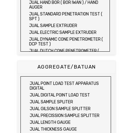
JUAL HAND BOR ( BOR IWAN ) / HAND
AUGER
JUAL STANDARD PENETRATION TEST (
SPT )
JUAL SAMPLE EXTRUDER
JUAL ELECTRIC SAMPLE EXTRUDER
JUAL DYNAMIC CONE PENETROMETER (
DCP TEST )
JUAL DUTCH CONE PENETROMETER (
SONDIR 2.5 TON )
JUAL DUTCH CONE PENETROMETER (
AGGREGATE/BATUAN
SONDIR 5 TON )
JUAL PLATE BEARING TEST SET
JUAL FIELD CBR TEST SET
JUAL POINT LOAD TEST APPARATUS
JUAL PROVING RING PENETROMETER
DIGITAL
JUAL TVA PENETROMETER
JUAL DIGITAL POINT LOAD TEST
JUAL LIQUID LIMIT TEST SET
JUAL SAMPLE SPLITER
JUAL LIQUID LIMIT DEVICE
JUAL GILSON SAMPLE SPLITTER
JUAL LIQUID LIMIT DEVICE (ELECTRIC)
JUAL PRECISSION SAMPLE SPLITTER
JUAL PLASTIC LIMIT TEST SET
JUAL LENGTH GAUGE
JUAL SHRINKAGE LIMIT TEST SET
JUAL THICKNESS GAUGE