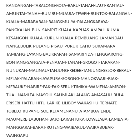
KANDANGAN-TABALONG-KOTA-BARU-TANAH-LAUT-RANTAU-
AMUNTAI-TANAH-BUMBU-MUARA-TEWEH-BUNTOK-BALANGAN-
KUALA-MARABABAN-BANGKMULYA-PALANGKARAYA-
PANGKALAN-BUN-SAMPIT-KUALA-KAPUAS-AMPAH-KUMAI-
KESANGON-KUALA-KURUN-KUALA-PEMBUANG-LAMANDAU-
NANGEBULIK-PULANG-PISAU-PURUK-CAHU-SUKAMARA-
TAMIANG-LAYANG-BALIKPAPAN-SAMARINDA-TENGGARONG-
BONTANG-SANGATA-PENAJAM-TANAH-GROGOT-TARAKAN-
NUNUKAN-MALINAU-TANJUNG-REDEB-TANJUNG-SELOR-BERAU-
MELAK-PALARAN-JAYAPURA-SORONG-MANOKWARI-BIAK-
MERAUKE-NABIRE-FAK-FAK-SERUI-TIMIKA-WAMENA-AMBON-
TUAL-NAMLEA-MASOHI-SAUMLAKI-ALANG-AMASAHU-BULA-
ERISERI-HATTU-HITU-LARIKE-LILIBOY-WAKASIHU-TERNATE-
TOBELO-KUPANG-SOE-KEFAMENANU-ATAMBUA-ENDE-
MAUMERE-LABUHAN-BAJO-LARANTUKA-LOWELABA-LAMBATA-
MANGGARAI-BARAT-RUTENG-WAIBAKUL-WAIKABUBAK-
WAINGAPU