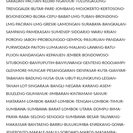
SARADAN-PACITAN-KEDIRI-NGANJUK-TULUNGAGUNG-
TRENGGALEK-BLITAR-PARE-JOMBANG-MOJOKERTO-KERTOSONO-
BOJONEGORO-BLORA-CEPU-BABAT-LMG-TUBAN-BRONDONG-
LMG-PACIRAN-LMG-GRESIK-LAMONGAN-SURABAYA-BANGKALAN-
SAMPANG-PAMEKASAN-SUMENEP-SIDOARJO-WARU-KRIAN-
PORONG-JABON-PROBOLINGGO-GEMPOL-PASURUAN-PANDAAN-
PURWODADI-PAITON-LUMAJANG-MALANG-LAWANG-BATU-
PUJON-KANDANGAN-KEPANJEN-JEMBER-BONDOWOSO-
SITUBONDO-BANYUPUTIH-BANYUWANGI-GENTENG-ROGOJAMPI-
GLENMORE-MUNCAR-PESANGGARAN-DENPASAR-KUTA-GIANYAR-
TABANAN-BADUNG-NUSA-DUA-UBUT-KLUNGKUNG-LEGIAN-
TANAH-LOT-SINGARAJA-BANGLI-NEGARA-KARANG-ASEM-
BULELENG-GILIMANUK-JIMBARAN-KINTAMANI-SANUR-
MATARAM-LOMBOK-BARAT-LOMBOK-TENGAH-LOMBOK-TIMUR-
SUMBAWA-SUMBAWA-BARAT-LOMBOK-UTARA-DOMPU-BIMA-
PRAYA-RABA-SELONG-SENGGIGI-SUMBAWA-BESAR-TALIWANG-
MAKASSAR-BANTAENG-BARRU-BULUKUMBA-ENREKANG-GOWA-
JENEPONTO-MAKALE-MALILI-SOROAKO-MAROS-MASAMBA-