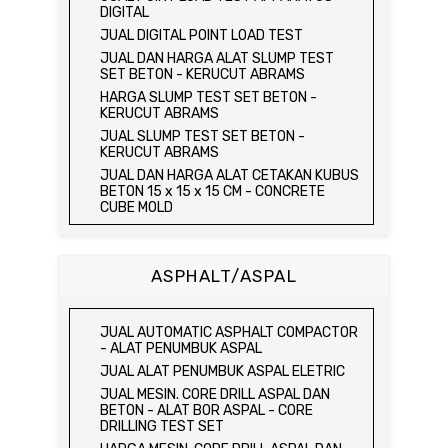
JUAL COMPRESSION MACHINE 250 KN
JUAL UNCONFINED COMPRESSION
JUAL ORGANIC IMPURITIES TEST SET
DIGITAL
MACHINE / ALAT UJI KUAT TEKAN BEBAS
JUAL SOUNDNESS TEST SET
JUAL DIGITAL POINT LOAD TEST
JUAL ELECTRIC UNCONFINED
JUAL DAN HARGA ALAT SLUMP TEST
COMPRESSION MACHINE / ALAT UJI KUAT
SET BETON - KERUCUT ABRAMS
TEKAN BEBAS
HARGA SLUMP TEST SET BETON -
JUAL CONSOLIDATION TEST SET
KERUCUT ABRAMS
JUAL DIRECT SHEAR TEST SET / ALAT
JUAL SLUMP TEST SET BETON -
UJI GESER LANGSUNG
KERUCUT ABRAMS
JUAL TRIAXIAL TEST SET
JUAL DAN HARGA ALAT CETAKAN KUBUS
JUAL AUTOMATIC SOIL COMPACTOR
BETON 15 x 15 x 15 CM - CONCRETE
CUBE MOLD
JUAL DAN HARGA CETAKAN KUBUS
BETON 15 x 15 x 15 CM - CONCRETE
CUBE MOLD
ASPHALT/ASPAL
HARGA CETAKAN KUBUS BETON 15 x 15 x
15 CM - CONCRETE CUBE MOLD
JUAL CETAKAN KUBUS BETON 15 x 15 x
JUAL AUTOMATIC ASPHALT COMPACTOR
15 CM - CONCRETE CUBE MOLD
- ALAT PENUMBUK ASPAL
HARGA ALAT UJI FLEXURAL TEST -
JUAL ALAT PENUMBUK ASPAL ELETRIC
HYDRAULIC CONCRETE BEAM TESTING
JUAL MESIN. CORE DRILL ASPAL DAN
MACHINE
BETON - ALAT BOR ASPAL - CORE
JUAL ALAT UJI FLEXURAL TEST -
DRILLING TEST SET
HYDRAULIC CONCRETE BEAM TESTING