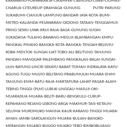
KARAWANG-PURWAKARTA-CIKAMPEK-CIBINONG-CIAWI-CIOMAS-
CISARUA-CITEUREUP-DRAMAGA-GUNUNG PUTRI-PARUNG-
SUKABUMI-CIANJUR-LAMPUNG-BANDAR-JAYA-KOTA-BUMI-
METRO-KALIANDA-PESAWARAN-GEDONG-TATAAN-TENGGAMUS-
PRING-SEWU-LIWA-KRUI-RAJA-BASA-GUNUNG-SUGIH-
SUKADANA-TULANG-BAWANG-MESUJI-BLAMBANGAN-EMPU-
PANGKAL-PINANG-BANGKA-KOTA-BANGKA-TENGAH-BELINYU-
KOBA-MENTOK-SUNGAI-LIAT-TOBO-ALI-BELITUNG-TANJUNG-
PANDAN-MANGGAR-PALEMBANG-PANGKALAN-BALAI-SUNGAI-
LILIN-BAYUNG-LINCIR-SEKAYU-BABAT-TOMAN-INDRALAYA-KAYU-
AGUNG-TUGU-MULYO-BELITANG-PRABUMULIH-MUARA-ENIM-
TANJUNG-ENIM-BATU-RAJA-MARTAPURA-LAHAT-PAGAR-ALAM-
TEBING-TINGGI-(PLM)-LUBUK-LINGGAU-MASUJI-OKI-
MUARADUA-MUARA-BELITI-BARU-BENGKULU-CURUP-
KEPAHIANG-REJANG-LEBONG-ARGA-MAKMUR-TAIS-KETAUN-
SELUMA-MUKOMUKO-MANNA-KAUR-KARANG-TINGGI-MUARA-
AMAN-JAMBI-SAROLANGUN-MUARA-BULIAN-BANGKO-
MERANGIN-MUARO-BUNGO-MUARO-TEBO-RIMBOBUJANG-