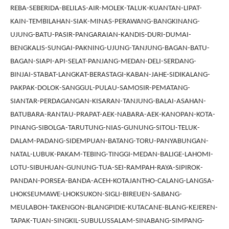
REBA-SEBERIDA-BELILAS-AIR-MOLEK-TALUK-KUANTAN-LIPAT-
KAIN-TEMBILAHAN-SIAK-MINAS-PERAWANG-BANGKINANG-
UJUNG-BATU-PASIR-PANGARAIAN-KANDIS-DURI-DUMAI-
BENGKALIS-SUNGAI-PAKNING-UJUNG-TANJUNG-BAGAN-BATU-
BAGAN-SIAPI-API-SELAT-PANJANG-MEDAN-DELI-SERDANG-
BINJAI-STABAT-LANGKAT-BERASTAGI-KABAN-JAHE-SIDIKALANG-
PAKPAK-DOLOK-SANGGUL-PULAU-SAMOSIR-PEMATANG-
SIANTAR-PERDAGANGAN-KISARAN-TANJUNG-BALAI-ASAHAN-
BATUBARA-RANTAU-PRAPAT-AEK-NABARA-AEK-KANOPAN-KOTA-
PINANG-SIBOLGA-TARUTUNG-NIAS-GUNUNG-SITOLI-TELUK-
DALAM-PADANG-SIDEMPUAN-BATANG-TORU-PANYABUNGAN-
NATAL-LUBUK-PAKAM-TEBING-TINGGI-MEDAN-BALIGE-LAHOMI-
LOTU-SIBUHUAN-GUNUNG-TUA-SEI-RAMPAH-RAYA-SIPIROK-
PANDAN-PORSEA-BANDA-ACEH-KOTAJANTHO-CALANG-LANGSA-
LHOKSEUMAWE-LHOKSUKON-SIGLI-BIREUEN-SABANG-
MEULABOH-TAKENGON-BLANGPIDIE-KUTACANE-BLANG-KEJEREN-
TAPAK-TUAN-SINGKIL-SUBULUSSALAM-SINABANG-SIMPANG-