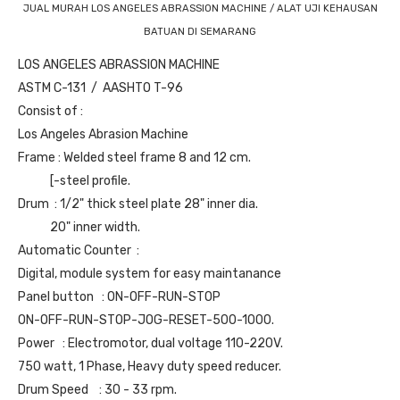
JUAL MURAH LOS ANGELES ABRASSION MACHINE / ALAT UJI KEHAUSAN
BATUAN DI SEMARANG
LOS ANGELES ABRASSION MACHINE
ASTM C-131 / AASHTO T-96
Consist of :
Los Angeles Abrasion Machine
Frame
: Welded steel frame 8 and 12 cm.
[-steel profile.
Drum
: 1/2" thick steel plate 28" inner dia.
20" inner width.
Automatic Counter
:
Digital, module system for easy maintanance
Panel button
: ON-OFF-RUN-STOP
ON-OFF-RUN-STOP-JOG-RESET-500-1000.
Power
: Electromotor, dual voltage 110-220V.
750 watt, 1 Phase, Heavy duty speed reducer.
Drum Speed
: 30 - 33 rpm.