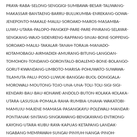
PRAYA-RABA-SELONG-SENGGIGI-SUMBAWA-BESAR-TALIWANG-
MAKASSAR-BANTAENG-BARRU-BULUKUMBA-ENREKANG-GOWA-
JENEPONTO-MAKALE-MALILI-SOROAKO-MAROS-MASAMBA-
LUWU-UTARA-PALOPO-PANGKEP-PARE-PARE-PINRANG-SELAYAR-
SENGKANG-WAJO-SIDENRENG-RAPPANG-SINJAI-BONE-SOPPENG-
SOROAKO-MALILI-TAKALAR-TANAH-TORAJA-MANADO-
KOTAMOBAGU-AIRMADIDI-AMURANG-BITUNG-LANGOAN-
TOMOHON-TONDANO-GORONTALO-BOALEMO-BONE-BOLANGO-
GORUT-KWANDANG-LIMBOTO-MARISA-POHUWATO-SUWAWA-
TILAMUTA-PALU-POSO-LUWUK-BANGGAI-BUOL-DONGGALA-
MOROWALI-MOUTONG-TOJO-UNA-UNA-TOLI-TOLI-SIGI-SIGI-
KENDARI-BAU-BAU-KONAWE-ANDOLO-BUTON-KOLAKA-KOLAKA-
UTARA-LASUSUA-POMALA-RAHA-RUMBIA-UNAHA-WAKATOBI-
MAMUJU-MAJENE-MAMASA-PASANGKAYU-POLEWALI-MANDAR-
PONTIANAK-SINTANG-SINGKAWANG-BENGKAYANG-ENTIKONG-
KAYONG-UTARA-KUBU-RAYA-KAPUAS-KETAPANG-LANDAK-
NGABANG-MEMPAWAH-SUNGAI-PINYUH-NANGA-PINOH-