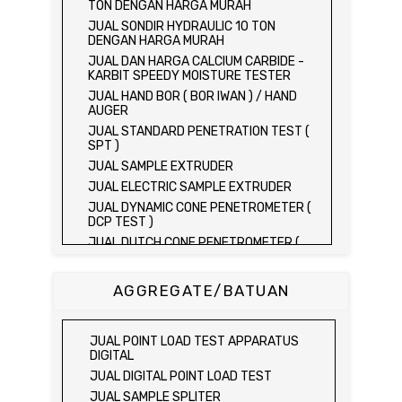
TON DENGAN HARGA MURAH
JUAL SONDIR HYDRAULIC 10 TON
DENGAN HARGA MURAH
JUAL DAN HARGA CALCIUM CARBIDE -
KARBIT SPEEDY MOISTURE TESTER
JUAL HAND BOR ( BOR IWAN ) / HAND
AUGER
JUAL STANDARD PENETRATION TEST (
SPT )
JUAL SAMPLE EXTRUDER
JUAL ELECTRIC SAMPLE EXTRUDER
JUAL DYNAMIC CONE PENETROMETER (
DCP TEST )
JUAL DUTCH CONE PENETROMETER (
SONDIR 2.5 TON )
JUAL DUTCH CONE PENETROMETER (
AGGREGATE/BATUAN
SONDIR 5 TON )
JUAL PLATE BEARING TEST SET
JUAL FIELD CBR TEST SET
JUAL POINT LOAD TEST APPARATUS
JUAL PROVING RING PENETROMETER
DIGITAL
JUAL TVA PENETROMETER
JUAL DIGITAL POINT LOAD TEST
JUAL LIQUID LIMIT TEST SET
JUAL SAMPLE SPLITER