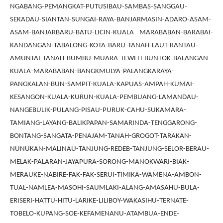
NGABANG-PEMANGKAT-PUTUSIBAU-SAMBAS-SANGGAU-
SEKADAU-SIANTAN-SUNGAI-RAYA-BANJARMASIN-ADARO-ASAM-
ASAM-BANJARBARU-BATU-LICIN-KUALA MARABABAN-BARABAI-
KANDANGAN-TABALONG-KOTA-BARU-TANAH-LAUT-RANTAU-
AMUNTAI-TANAH-BUMBU-MUARA-TEWEH-BUNTOK-BALANGAN-
KUALA-MARABABAN-BANGKMULYA-PALANGKARAYA-
PANGKALAN-BUN-SAMPIT-KUALA-KAPUAS-AMPAH-KUMAI-
KESANGON-KUALA-KURUN-KUALA-PEMBUANG-LAMANDAU-
NANGEBULIK-PULANG-PISAU-PURUK-CAHU-SUKAMARA-
TAMIANG-LAYANG-BALIKPAPAN-SAMARINDA-TENGGARONG-
BONTANG-SANGATA-PENAJAM-TANAH-GROGOT-TARAKAN-
NUNUKAN-MALINAU-TANJUNG-REDEB-TANJUNG-SELOR-BERAU-
MELAK-PALARAN-JAYAPURA-SORONG-MANOKWARI-BIAK-
MERAUKE-NABIRE-FAK-FAK-SERUI-TIMIKA-WAMENA-AMBON-
TUAL-NAMLEA-MASOHI-SAUMLAKI-ALANG-AMASAHU-BULA-
ERISERI-HATTU-HITU-LARIKE-LILIBOY-WAKASIHU-TERNATE-
TOBELO-KUPANG-SOE-KEFAMENANU-ATAMBUA-ENDE-