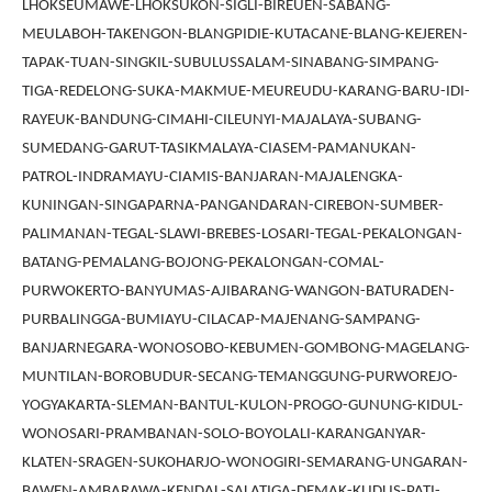
LHOKSEUMAWE-LHOKSUKON-SIGLI-BIREUEN-SABANG-
MEULABOH-TAKENGON-BLANGPIDIE-KUTACANE-BLANG-KEJEREN-
TAPAK-TUAN-SINGKIL-SUBULUSSALAM-SINABANG-SIMPANG-
TIGA-REDELONG-SUKA-MAKMUE-MEUREUDU-KARANG-BARU-IDI-
RAYEUK-BANDUNG-CIMAHI-CILEUNYI-MAJALAYA-SUBANG-
SUMEDANG-GARUT-TASIKMALAYA-CIASEM-PAMANUKAN-
PATROL-INDRAMAYU-CIAMIS-BANJARAN-MAJALENGKA-
KUNINGAN-SINGAPARNA-PANGANDARAN-CIREBON-SUMBER-
PALIMANAN-TEGAL-SLAWI-BREBES-LOSARI-TEGAL-PEKALONGAN-
BATANG-PEMALANG-BOJONG-PEKALONGAN-COMAL-
PURWOKERTO-BANYUMAS-AJIBARANG-WANGON-BATURADEN-
PURBALINGGA-BUMIAYU-CILACAP-MAJENANG-SAMPANG-
BANJARNEGARA-WONOSOBO-KEBUMEN-GOMBONG-MAGELANG-
MUNTILAN-BOROBUDUR-SECANG-TEMANGGUNG-PURWOREJO-
YOGYAKARTA-SLEMAN-BANTUL-KULON-PROGO-GUNUNG-KIDUL-
WONOSARI-PRAMBANAN-SOLO-BOYOLALI-KARANGANYAR-
KLATEN-SRAGEN-SUKOHARJO-WONOGIRI-SEMARANG-UNGARAN-
BAWEN-AMBARAWA-KENDAL-SALATIGA-DEMAK-KUDUS-PATI-