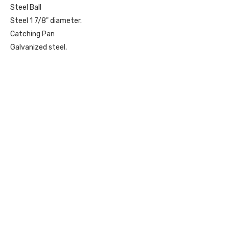
Steel Ball
Steel 1 7/8" diameter.
Catching Pan
Galvanized steel.