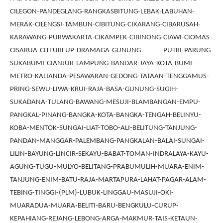
CILEGON-PANDEGLANG-RANGKASBITUNG-LEBAK-LABUHAN-
MERAK-CILENGSI-TAMBUN-CIBITUNG-CIKARANG-CIBARUSAH-
KARAWANG-PURWAKARTA-CIKAMPEK-CIBINONG-CIAWI-CIOMAS-
CISARUA-CITEUREUP-DRAMAGA-GUNUNG PUTRI-PARUNG-
SUKABUMI-CIANJUR-LAMPUNG-BANDAR-JAYA-KOTA-BUMI-
METRO-KALIANDA-PESAWARAN-GEDONG-TATAAN-TENGGAMUS-
PRING-SEWU-LIWA-KRUI-RAJA-BASA-GUNUNG-SUGIH-
SUKADANA-TULANG-BAWANG-MESUJI-BLAMBANGAN-EMPU-
PANGKAL-PINANG-BANGKA-KOTA-BANGKA-TENGAH-BELINYU-
KOBA-MENTOK-SUNGAI-LIAT-TOBO-ALI-BELITUNG-TANJUNG-
PANDAN-MANGGAR-PALEMBANG-PANGKALAN-BALAI-SUNGAI-
LILIN-BAYUNG-LINCIR-SEKAYU-BABAT-TOMAN-INDRALAYA-KAYU-
AGUNG-TUGU-MULYO-BELITANG-PRABUMULIH-MUARA-ENIM-
TANJUNG-ENIM-BATU-RAJA-MARTAPURA-LAHAT-PAGAR-ALAM-
TEBING-TINGGI-(PLM)-LUBUK-LINGGAU-MASUJI-OKI-
MUARADUA-MUARA-BELITI-BARU-BENGKULU-CURUP-
KEPAHIANG-REJANG-LEBONG-ARGA-MAKMUR-TAIS-KETAUN-