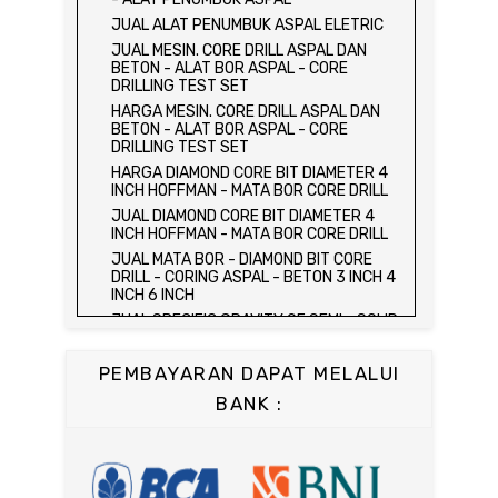
HARGA ALAT UJI FLEXURAL TEST -
JUAL ALAT PENUMBUK ASPAL ELETRIC
HYDRAULIC CONCRETE BEAM TESTING
JUAL MESIN. CORE DRILL ASPAL DAN
MACHINE
BETON - ALAT BOR ASPAL - CORE
JUAL ALAT UJI FLEXURAL TEST -
DRILLING TEST SET
HYDRAULIC CONCRETE BEAM TESTING
HARGA MESIN. CORE DRILL ASPAL DAN
MACHINE
BETON - ALAT BOR ASPAL - CORE
HARGA ALAT UJI KUAT TEKAN LENTUR -
DRILLING TEST SET
HYDRAULIC CONCRETE BEAM TESTING
HARGA DIAMOND CORE BIT DIAMETER 4
MACHINE
INCH HOFFMAN - MATA BOR CORE DRILL
JUAL ALAT UJI KUAT TEKAN LENTUR -
JUAL DIAMOND CORE BIT DIAMETER 4
HYDRAULIC CONCRETE BEAM TESTING
INCH HOFFMAN - MATA BOR CORE DRILL
MACHINE
JUAL MATA BOR - DIAMOND BIT CORE
JUAL COMPRESSION MACHINE 2000 KN -
DRILL - CORING ASPAL - BETON 3 INCH 4
ALAT UJI KUAT TEKAN BETON - TEST
INCH 6 INCH
BETON - PRESS BETON
JUAL SPECIFIC GRAVITY OF SEMI - SOLID
JUAL SLUMP TEST SET - KERUCUT
BITUMINOUS MATERIALS
ABRAMS
JUAL DISTILATION OF CUTBACK
JUAL CONCRETE CYLINDER MOLD /
PEMBAYARAN DAPAT MELALUI
ASPHALTS
CETAKAN SILINDER BETON 15 x 30 cm
BANK :
JUAL WATER CONTENT IN PETROLEUM
JUAL CONCRETE CUBE MOLD / CETAKAN
PRODUCTS
KUBUS 15 x 15 x 15 cm
JUAL SAYBOLT VISCOSIMETER
JUAL CONCRETE BEAM MOLD
JUAL FLASH AND FIRE POINT BY
JUAL COMPRESSION MACHINE 1500 KN /
CLEVELAND OPEN CUP / ALAT UJI TITIK
ALAT UJI KUAT TEKAN BETON