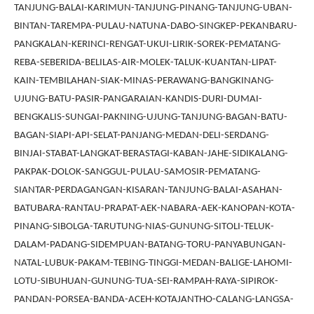
TANJUNG-BALAI-KARIMUN-TANJUNG-PINANG-TANJUNG-UBAN-
BINTAN-TAREMPA-PULAU-NATUNA-DABO-SINGKEP-PEKANBARU-
PANGKALAN-KERINCI-RENGAT-UKUI-LIRIK-SOREK-PEMATANG-
REBA-SEBERIDA-BELILAS-AIR-MOLEK-TALUK-KUANTAN-LIPAT-
KAIN-TEMBILAHAN-SIAK-MINAS-PERAWANG-BANGKINANG-
UJUNG-BATU-PASIR-PANGARAIAN-KANDIS-DURI-DUMAI-
BENGKALIS-SUNGAI-PAKNING-UJUNG-TANJUNG-BAGAN-BATU-
BAGAN-SIAPI-API-SELAT-PANJANG-MEDAN-DELI-SERDANG-
BINJAI-STABAT-LANGKAT-BERASTAGI-KABAN-JAHE-SIDIKALANG-
PAKPAK-DOLOK-SANGGUL-PULAU-SAMOSIR-PEMATANG-
SIANTAR-PERDAGANGAN-KISARAN-TANJUNG-BALAI-ASAHAN-
BATUBARA-RANTAU-PRAPAT-AEK-NABARA-AEK-KANOPAN-KOTA-
PINANG-SIBOLGA-TARUTUNG-NIAS-GUNUNG-SITOLI-TELUK-
DALAM-PADANG-SIDEMPUAN-BATANG-TORU-PANYABUNGAN-
NATAL-LUBUK-PAKAM-TEBING-TINGGI-MEDAN-BALIGE-LAHOMI-
LOTU-SIBUHUAN-GUNUNG-TUA-SEI-RAMPAH-RAYA-SIPIROK-
PANDAN-PORSEA-BANDA-ACEH-KOTAJANTHO-CALANG-LANGSA-