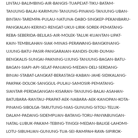
LINTAU-BALIMBING-AIR-BANGIS-TUAPEJAT-TIKU-BATAM-
TANJUNG-BALAI-KARIMUN-TANJUNG-PINANG-TANJUNG-UBAN-
BINTAN-TAREMPA-PULAU-NATUNA-DABO-SINGKEP-PEKANBARU-
PANGKALAN-KERINCI-RENGAT-UKUI-LIRIK-SOREK-PEMATANG-
REBA-SEBERIDA-BELILAS-AIR-MOLEK-TALUK-KUANTAN-LIPAT-
KAIN-TEMBILAHAN-SIAK-MINAS-PERAWANG-BANGKINANG-
UJUNG-BATU-PASIR-PANGARAIAN-KANDIS-DURI-DUMAI-
BENGKALIS-SUNGAI-PAKNING-UJUNG-TANJUNG-BAGAN-BATU-
BAGAN-SIAPI-API-SELAT-PANJANG-MEDAN-DELI-SERDANG-
BINJAI-STABAT-LANGKAT-BERASTAGI-KABAN-JAHE-SIDIKALANG-
PAKPAK-DOLOK-SANGGUL-PULAU-SAMOSIR-PEMATANG-
SIANTAR-PERDAGANGAN-KISARAN-TANJUNG-BALAI-ASAHAN-
BATUBARA-RANTAU-PRAPAT-AEK-NABARA-AEK-KANOPAN-KOTA-
PINANG-SIBOLGA-TARUTUNG-NIAS-GUNUNG-SITOLI-TELUK-
DALAM-PADANG-SIDEMPUAN-BATANG-TORU-PANYABUNGAN-
NATAL-LUBUK-PAKAM-TEBING-TINGGI-MEDAN-BALIGE-LAHOMI-
LOTU-SIBUHUAN-GUNUNG-TUA-SEI-RAMPAH-RAYA-SIPIROK-