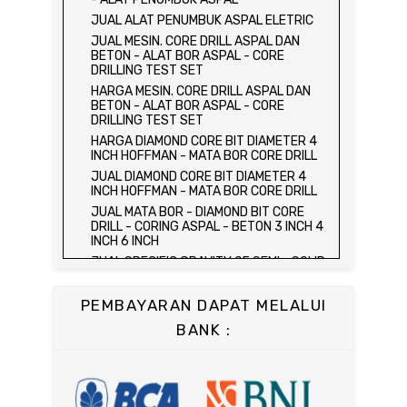
HARGA ALAT UJI FLEXURAL TEST -
JUAL ALAT PENUMBUK ASPAL ELETRIC
HYDRAULIC CONCRETE BEAM TESTING
JUAL MESIN. CORE DRILL ASPAL DAN
MACHINE
BETON - ALAT BOR ASPAL - CORE
JUAL ALAT UJI FLEXURAL TEST -
DRILLING TEST SET
HYDRAULIC CONCRETE BEAM TESTING
HARGA MESIN. CORE DRILL ASPAL DAN
MACHINE
BETON - ALAT BOR ASPAL - CORE
HARGA ALAT UJI KUAT TEKAN LENTUR -
DRILLING TEST SET
HYDRAULIC CONCRETE BEAM TESTING
HARGA DIAMOND CORE BIT DIAMETER 4
MACHINE
INCH HOFFMAN - MATA BOR CORE DRILL
JUAL ALAT UJI KUAT TEKAN LENTUR -
JUAL DIAMOND CORE BIT DIAMETER 4
HYDRAULIC CONCRETE BEAM TESTING
INCH HOFFMAN - MATA BOR CORE DRILL
MACHINE
JUAL MATA BOR - DIAMOND BIT CORE
JUAL COMPRESSION MACHINE 2000 KN -
DRILL - CORING ASPAL - BETON 3 INCH 4
ALAT UJI KUAT TEKAN BETON - TEST
INCH 6 INCH
BETON - PRESS BETON
JUAL SPECIFIC GRAVITY OF SEMI - SOLID
JUAL SLUMP TEST SET - KERUCUT
BITUMINOUS MATERIALS
ABRAMS
JUAL DISTILATION OF CUTBACK
JUAL CONCRETE CYLINDER MOLD /
PEMBAYARAN DAPAT MELALUI
ASPHALTS
CETAKAN SILINDER BETON 15 x 30 cm
BANK :
JUAL WATER CONTENT IN PETROLEUM
JUAL CONCRETE CUBE MOLD / CETAKAN
PRODUCTS
KUBUS 15 x 15 x 15 cm
JUAL SAYBOLT VISCOSIMETER
JUAL CONCRETE BEAM MOLD
JUAL FLASH AND FIRE POINT BY
JUAL COMPRESSION MACHINE 1500 KN /
CLEVELAND OPEN CUP / ALAT UJI TITIK
ALAT UJI KUAT TEKAN BETON