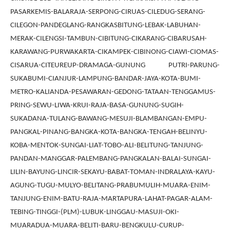
PASARKEMIS-BALARAJA-SERPONG-CIRUAS-CILEDUG-SERANG-
CILEGON-PANDEGLANG-RANGKASBITUNG-LEBAK-LABUHAN-
MERAK-CILENGSI-TAMBUN-CIBITUNG-CIKARANG-CIBARUSAH-
KARAWANG-PURWAKARTA-CIKAMPEK-CIBINONG-CIAWI-CIOMAS-
CISARUA-CITEUREUP-DRAMAGA-GUNUNG PUTRI-PARUNG-
SUKABUMI-CIANJUR-LAMPUNG-BANDAR-JAYA-KOTA-BUMI-
METRO-KALIANDA-PESAWARAN-GEDONG-TATAAN-TENGGAMUS-
PRING-SEWU-LIWA-KRUI-RAJA-BASA-GUNUNG-SUGIH-
SUKADANA-TULANG-BAWANG-MESUJI-BLAMBANGAN-EMPU-
PANGKAL-PINANG-BANGKA-KOTA-BANGKA-TENGAH-BELINYU-
KOBA-MENTOK-SUNGAI-LIAT-TOBO-ALI-BELITUNG-TANJUNG-
PANDAN-MANGGAR-PALEMBANG-PANGKALAN-BALAI-SUNGAI-
LILIN-BAYUNG-LINCIR-SEKAYU-BABAT-TOMAN-INDRALAYA-KAYU-
AGUNG-TUGU-MULYO-BELITANG-PRABUMULIH-MUARA-ENIM-
TANJUNG-ENIM-BATU-RAJA-MARTAPURA-LAHAT-PAGAR-ALAM-
TEBING-TINGGI-(PLM)-LUBUK-LINGGAU-MASUJI-OKI-
MUARADUA-MUARA-BELITI-BARU-BENGKULU-CURUP-