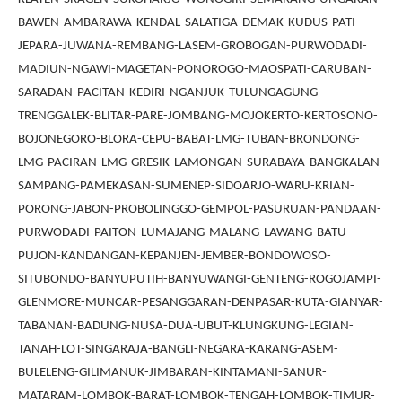
BAWEN-AMBARAWA-KENDAL-SALATIGA-DEMAK-KUDUS-PATI-
JEPARA-JUWANA-REMBANG-LASEM-GROBOGAN-PURWODADI-
MADIUN-NGAWI-MAGETAN-PONOROGO-MAOSPATI-CARUBAN-
SARADAN-PACITAN-KEDIRI-NGANJUK-TULUNGAGUNG-
TRENGGALEK-BLITAR-PARE-JOMBANG-MOJOKERTO-KERTOSONO-
BOJONEGORO-BLORA-CEPU-BABAT-LMG-TUBAN-BRONDONG-
LMG-PACIRAN-LMG-GRESIK-LAMONGAN-SURABAYA-BANGKALAN-
SAMPANG-PAMEKASAN-SUMENEP-SIDOARJO-WARU-KRIAN-
PORONG-JABON-PROBOLINGGO-GEMPOL-PASURUAN-PANDAAN-
PURWODADI-PAITON-LUMAJANG-MALANG-LAWANG-BATU-
PUJON-KANDANGAN-KEPANJEN-JEMBER-BONDOWOSO-
SITUBONDO-BANYUPUTIH-BANYUWANGI-GENTENG-ROGOJAMPI-
GLENMORE-MUNCAR-PESANGGARAN-DENPASAR-KUTA-GIANYAR-
TABANAN-BADUNG-NUSA-DUA-UBUT-KLUNGKUNG-LEGIAN-
TANAH-LOT-SINGARAJA-BANGLI-NEGARA-KARANG-ASEM-
BULELENG-GILIMANUK-JIMBARAN-KINTAMANI-SANUR-
MATARAM-LOMBOK-BARAT-LOMBOK-TENGAH-LOMBOK-TIMUR-