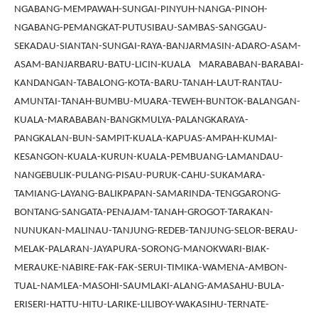
NGABANG-MEMPAWAH-SUNGAI-PINYUH-NANGA-PINOH-
NGABANG-PEMANGKAT-PUTUSIBAU-SAMBAS-SANGGAU-
SEKADAU-SIANTAN-SUNGAI-RAYA-BANJARMASIN-ADARO-ASAM-
ASAM-BANJARBARU-BATU-LICIN-KUALA MARABABAN-BARABAI-
KANDANGAN-TABALONG-KOTA-BARU-TANAH-LAUT-RANTAU-
AMUNTAI-TANAH-BUMBU-MUARA-TEWEH-BUNTOK-BALANGAN-
KUALA-MARABABAN-BANGKMULYA-PALANGKARAYA-
PANGKALAN-BUN-SAMPIT-KUALA-KAPUAS-AMPAH-KUMAI-
KESANGON-KUALA-KURUN-KUALA-PEMBUANG-LAMANDAU-
NANGEBULIK-PULANG-PISAU-PURUK-CAHU-SUKAMARA-
TAMIANG-LAYANG-BALIKPAPAN-SAMARINDA-TENGGARONG-
BONTANG-SANGATA-PENAJAM-TANAH-GROGOT-TARAKAN-
NUNUKAN-MALINAU-TANJUNG-REDEB-TANJUNG-SELOR-BERAU-
MELAK-PALARAN-JAYAPURA-SORONG-MANOKWARI-BIAK-
MERAUKE-NABIRE-FAK-FAK-SERUI-TIMIKA-WAMENA-AMBON-
TUAL-NAMLEA-MASOHI-SAUMLAKI-ALANG-AMASAHU-BULA-
ERISERI-HATTU-HITU-LARIKE-LILIBOY-WAKASIHU-TERNATE-