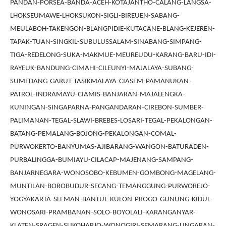
PANDAN-PORSEA-BANDA-ACEH-KOTAJANTHO-CALANG-LANGSA-
LHOKSEUMAWE-LHOKSUKON-SIGLI-BIREUEN-SABANG-
MEULABOH-TAKENGON-BLANGPIDIE-KUTACANE-BLANG-KEJEREN-
TAPAK-TUAN-SINGKIL-SUBULUSSALAM-SINABANG-SIMPANG-
TIGA-REDELONG-SUKA-MAKMUE-MEUREUDU-KARANG-BARU-IDI-
RAYEUK-BANDUNG-CIMAHI-CILEUNYI-MAJALAYA-SUBANG-
SUMEDANG-GARUT-TASIKMALAYA-CIASEM-PAMANUKAN-
PATROL-INDRAMAYU-CIAMIS-BANJARAN-MAJALENGKA-
KUNINGAN-SINGAPARNA-PANGANDARAN-CIREBON-SUMBER-
PALIMANAN-TEGAL-SLAWI-BREBES-LOSARI-TEGAL-PEKALONGAN-
BATANG-PEMALANG-BOJONG-PEKALONGAN-COMAL-
PURWOKERTO-BANYUMAS-AJIBARANG-WANGON-BATURADEN-
PURBALINGGA-BUMIAYU-CILACAP-MAJENANG-SAMPANG-
BANJARNEGARA-WONOSOBO-KEBUMEN-GOMBONG-MAGELANG-
MUNTILAN-BOROBUDUR-SECANG-TEMANGGUNG-PURWOREJO-
YOGYAKARTA-SLEMAN-BANTUL-KULON-PROGO-GUNUNG-KIDUL-
WONOSARI-PRAMBANAN-SOLO-BOYOLALI-KARANGANYAR-
KLATEN-SRAGEN-SUKOHARJO-WONOGIRI-SEMARANG-UNGARAN-