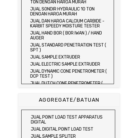
TON DENGAN HARGA MURAH
JUAL SONDIR HYDRAULIC 10 TON
DENGAN HARGA MURAH
JUAL DAN HARGA CALCIUM CARBIDE -
KARBIT SPEEDY MOISTURE TESTER
JUAL HAND BOR ( BOR IWAN ) / HAND
AUGER
JUAL STANDARD PENETRATION TEST (
SPT )
JUAL SAMPLE EXTRUDER
JUAL ELECTRIC SAMPLE EXTRUDER
JUAL DYNAMIC CONE PENETROMETER (
DCP TEST )
JUAL DUTCH CONE PENETROMETER (
SONDIR 2.5 TON )
JUAL DUTCH CONE PENETROMETER (
AGGREGATE/BATUAN
SONDIR 5 TON )
JUAL PLATE BEARING TEST SET
JUAL FIELD CBR TEST SET
JUAL POINT LOAD TEST APPARATUS
JUAL PROVING RING PENETROMETER
DIGITAL
JUAL TVA PENETROMETER
JUAL DIGITAL POINT LOAD TEST
JUAL LIQUID LIMIT TEST SET
JUAL SAMPLE SPLITER