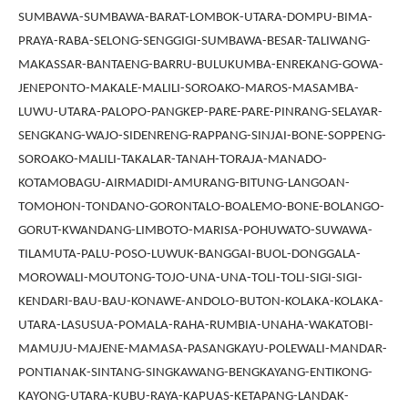
SUMBAWA-SUMBAWA-BARAT-LOMBOK-UTARA-DOMPU-BIMA-
PRAYA-RABA-SELONG-SENGGIGI-SUMBAWA-BESAR-TALIWANG-
MAKASSAR-BANTAENG-BARRU-BULUKUMBA-ENREKANG-GOWA-
JENEPONTO-MAKALE-MALILI-SOROAKO-MAROS-MASAMBA-
LUWU-UTARA-PALOPO-PANGKEP-PARE-PARE-PINRANG-SELAYAR-
SENGKANG-WAJO-SIDENRENG-RAPPANG-SINJAI-BONE-SOPPENG-
SOROAKO-MALILI-TAKALAR-TANAH-TORAJA-MANADO-
KOTAMOBAGU-AIRMADIDI-AMURANG-BITUNG-LANGOAN-
TOMOHON-TONDANO-GORONTALO-BOALEMO-BONE-BOLANGO-
GORUT-KWANDANG-LIMBOTO-MARISA-POHUWATO-SUWAWA-
TILAMUTA-PALU-POSO-LUWUK-BANGGAI-BUOL-DONGGALA-
MOROWALI-MOUTONG-TOJO-UNA-UNA-TOLI-TOLI-SIGI-SIGI-
KENDARI-BAU-BAU-KONAWE-ANDOLO-BUTON-KOLAKA-KOLAKA-
UTARA-LASUSUA-POMALA-RAHA-RUMBIA-UNAHA-WAKATOBI-
MAMUJU-MAJENE-MAMASA-PASANGKAYU-POLEWALI-MANDAR-
PONTIANAK-SINTANG-SINGKAWANG-BENGKAYANG-ENTIKONG-
KAYONG-UTARA-KUBU-RAYA-KAPUAS-KETAPANG-LANDAK-