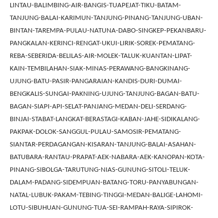
LINTAU-BALIMBING-AIR-BANGIS-TUAPEJAT-TIKU-BATAM-
TANJUNG-BALAI-KARIMUN-TANJUNG-PINANG-TANJUNG-UBAN-
BINTAN-TAREMPA-PULAU-NATUNA-DABO-SINGKEP-PEKANBARU-
PANGKALAN-KERINCI-RENGAT-UKUI-LIRIK-SOREK-PEMATANG-
REBA-SEBERIDA-BELILAS-AIR-MOLEK-TALUK-KUANTAN-LIPAT-
KAIN-TEMBILAHAN-SIAK-MINAS-PERAWANG-BANGKINANG-
UJUNG-BATU-PASIR-PANGARAIAN-KANDIS-DURI-DUMAI-
BENGKALIS-SUNGAI-PAKNING-UJUNG-TANJUNG-BAGAN-BATU-
BAGAN-SIAPI-API-SELAT-PANJANG-MEDAN-DELI-SERDANG-
BINJAI-STABAT-LANGKAT-BERASTAGI-KABAN-JAHE-SIDIKALANG-
PAKPAK-DOLOK-SANGGUL-PULAU-SAMOSIR-PEMATANG-
SIANTAR-PERDAGANGAN-KISARAN-TANJUNG-BALAI-ASAHAN-
BATUBARA-RANTAU-PRAPAT-AEK-NABARA-AEK-KANOPAN-KOTA-
PINANG-SIBOLGA-TARUTUNG-NIAS-GUNUNG-SITOLI-TELUK-
DALAM-PADANG-SIDEMPUAN-BATANG-TORU-PANYABUNGAN-
NATAL-LUBUK-PAKAM-TEBING-TINGGI-MEDAN-BALIGE-LAHOMI-
LOTU-SIBUHUAN-GUNUNG-TUA-SEI-RAMPAH-RAYA-SIPIROK-