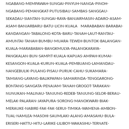
NGABANG-MEMPAWAH-SUNGAI-PINYUH-NANGA-PINOH-
NGABANG-PEMANGKAT-PUTUSIBAU-SAMBAS-SANGGAU-
SEKADAU-SIANTAN-SUNGAI-RAYA-BANJARMASIN-ADARO-ASAM-
ASAM-BANJARBARU-BATU-LICIN-KUALA MARABABAN-BARABAI-
KANDANGAN-TABALONG-KOTA-BARU-TANAH-LAUT-RANTAU-
AMUNTAI-TANAH-BUMBU-MUARA-TEWEH-BUNTOK-BALANGAN-
KUALA-MARABABAN-BANGKMULYA-PALANGKARAYA-
PANGKALAN-BUN-SAMPIT-KUALA-KAPUAS-AMPAH-KUMAI-
KESANGON-KUALA-KURUN-KUALA-PEMBUANG-LAMANDAU-
NANGEBULIK-PULANG-PISAU-PURUK-CAHU-SUKAMARA-
TAMIANG-LAYANG-BALIKPAPAN-SAMARINDA-TENGGARONG-
BONTANG-SANGATA-PENAJAM-TANAH-GROGOT-TARAKAN-
NUNUKAN-MALINAU-TANJUNG-REDEB-TANJUNG-SELOR-BERAU-
MELAK-PALARAN-JAYAPURA-SORONG-MANOKWARI-BIAK-
MERAUKE-NABIRE-FAK-FAK-SERUI-TIMIKA-WAMENA-AMBON-
TUAL-NAMLEA-MASOHI-SAUMLAKI-ALANG-AMASAHU-BULA-
ERISERI-HATTU-HITU-LARIKE-LILIBOY-WAKASIHU-TERNATE-