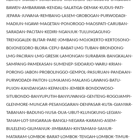
BAWEN-AMBARAWA-KENDAL-SALATIGA-DEMAK-KUDUS-PATI-
JEPARA-JUWANA-REMBANG-LASEM-GROBOGAN-PURWODADI-
MADIUN-NGAWI-MAGETAN-PONOROGO-MAOSPATI-CARUBAN-
SARADAN-PACITAN-KEDIRI-NGANJUK-TULUNGAGUNG-
TRENGGALEK-BLITAR-PARE-JOMBANG-MOJOKERTO-KERTOSONO-
BOJONEGORO-BLORA-CEPU-BABAT-LMG-TUBAN-BRONDONG-
LMG-PACIRAN-LMG-GRESIK-LAMONGAN-SURABAYA-BANGKALAN-
SAMPANG-PAMEKASAN-SUMENEP-SIDOARJO-WARU-KRIAN-
PORONG-JABON-PROBOLINGGO-GEMPOL-PASURUAN-PANDAAN-
PURWODADI-PAITON-LUMAJANG-MALANG-LAWANG-BATU-
PUJON-KANDANGAN-KEPANJEN-JEMBER-BONDOWOSO-
SITUBONDO-BANYUPUTIH-BANYUWANGI-GENTENG-ROGOJAMPI-
GLENMORE-MUNCAR-PESANGGARAN-DENPASAR-KUTA-GIANYAR-
TABANAN-BADUNG-NUSA-DUA-UBUT-KLUNGKUNG-LEGIAN-
TANAH-LOT-SINGARAJA-BANGLI-NEGARA-KARANG-ASEM-
BULELENG-GILIMANUK-JIMBARAN-KINTAMANI-SANUR-
MATARAM-LOMBOK-BARAT-LOMBOK-TENGAH-LOMBOK-TIMUR-