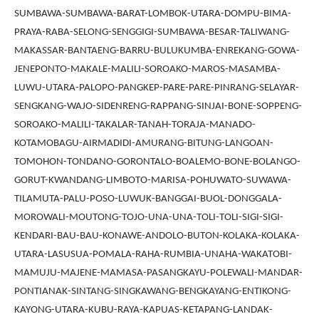
SUMBAWA-SUMBAWA-BARAT-LOMBOK-UTARA-DOMPU-BIMA-
PRAYA-RABA-SELONG-SENGGIGI-SUMBAWA-BESAR-TALIWANG-
MAKASSAR-BANTAENG-BARRU-BULUKUMBA-ENREKANG-GOWA-
JENEPONTO-MAKALE-MALILI-SOROAKO-MAROS-MASAMBA-
LUWU-UTARA-PALOPO-PANGKEP-PARE-PARE-PINRANG-SELAYAR-
SENGKANG-WAJO-SIDENRENG-RAPPANG-SINJAI-BONE-SOPPENG-
SOROAKO-MALILI-TAKALAR-TANAH-TORAJA-MANADO-
KOTAMOBAGU-AIRMADIDI-AMURANG-BITUNG-LANGOAN-
TOMOHON-TONDANO-GORONTALO-BOALEMO-BONE-BOLANGO-
GORUT-KWANDANG-LIMBOTO-MARISA-POHUWATO-SUWAWA-
TILAMUTA-PALU-POSO-LUWUK-BANGGAI-BUOL-DONGGALA-
MOROWALI-MOUTONG-TOJO-UNA-UNA-TOLI-TOLI-SIGI-SIGI-
KENDARI-BAU-BAU-KONAWE-ANDOLO-BUTON-KOLAKA-KOLAKA-
UTARA-LASUSUA-POMALA-RAHA-RUMBIA-UNAHA-WAKATOBI-
MAMUJU-MAJENE-MAMASA-PASANGKAYU-POLEWALI-MANDAR-
PONTIANAK-SINTANG-SINGKAWANG-BENGKAYANG-ENTIKONG-
KAYONG-UTARA-KUBU-RAYA-KAPUAS-KETAPANG-LANDAK-