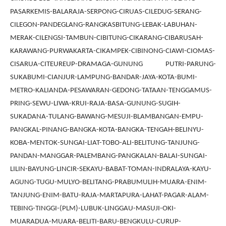
PASARKEMIS-BALARAJA-SERPONG-CIRUAS-CILEDUG-SERANG-
CILEGON-PANDEGLANG-RANGKASBITUNG-LEBAK-LABUHAN-
MERAK-CILENGSI-TAMBUN-CIBITUNG-CIKARANG-CIBARUSAH-
KARAWANG-PURWAKARTA-CIKAMPEK-CIBINONG-CIAWI-CIOMAS-
CISARUA-CITEUREUP-DRAMAGA-GUNUNG PUTRI-PARUNG-
SUKABUMI-CIANJUR-LAMPUNG-BANDAR-JAYA-KOTA-BUMI-
METRO-KALIANDA-PESAWARAN-GEDONG-TATAAN-TENGGAMUS-
PRING-SEWU-LIWA-KRUI-RAJA-BASA-GUNUNG-SUGIH-
SUKADANA-TULANG-BAWANG-MESUJI-BLAMBANGAN-EMPU-
PANGKAL-PINANG-BANGKA-KOTA-BANGKA-TENGAH-BELINYU-
KOBA-MENTOK-SUNGAI-LIAT-TOBO-ALI-BELITUNG-TANJUNG-
PANDAN-MANGGAR-PALEMBANG-PANGKALAN-BALAI-SUNGAI-
LILIN-BAYUNG-LINCIR-SEKAYU-BABAT-TOMAN-INDRALAYA-KAYU-
AGUNG-TUGU-MULYO-BELITANG-PRABUMULIH-MUARA-ENIM-
TANJUNG-ENIM-BATU-RAJA-MARTAPURA-LAHAT-PAGAR-ALAM-
TEBING-TINGGI-(PLM)-LUBUK-LINGGAU-MASUJI-OKI-
MUARADUA-MUARA-BELITI-BARU-BENGKULU-CURUP-