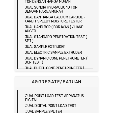
TON DENGAN HARGA MURAH
JUAL SONDIR HYDRAULIC 10 TON
DENGAN HARGA MURAH
JUAL DAN HARGA CALCIUM CARBIDE -
KARBIT SPEEDY MOISTURE TESTER
JUAL HAND BOR ( BOR IWAN ) / HAND
AUGER
JUAL STANDARD PENETRATION TEST (
SPT )
JUAL SAMPLE EXTRUDER
JUAL ELECTRIC SAMPLE EXTRUDER
JUAL DYNAMIC CONE PENETROMETER (
DCP TEST )
JUAL DUTCH CONE PENETROMETER (
SONDIR 2.5 TON )
JUAL DUTCH CONE PENETROMETER (
AGGREGATE/BATUAN
SONDIR 5 TON )
JUAL PLATE BEARING TEST SET
JUAL FIELD CBR TEST SET
JUAL POINT LOAD TEST APPARATUS
JUAL PROVING RING PENETROMETER
DIGITAL
JUAL TVA PENETROMETER
JUAL DIGITAL POINT LOAD TEST
JUAL LIQUID LIMIT TEST SET
JUAL SAMPLE SPLITER