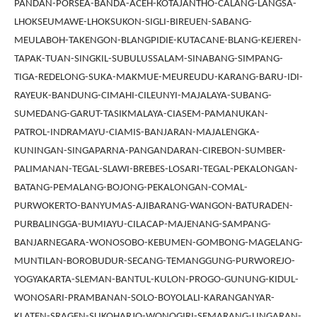
PANDAN-PORSEA-BANDA-ACEH-KOTAJANTHO-CALANG-LANGSA-
LHOKSEUMAWE-LHOKSUKON-SIGLI-BIREUEN-SABANG-
MEULABOH-TAKENGON-BLANGPIDIE-KUTACANE-BLANG-KEJEREN-
TAPAK-TUAN-SINGKIL-SUBULUSSALAM-SINABANG-SIMPANG-
TIGA-REDELONG-SUKA-MAKMUE-MEUREUDU-KARANG-BARU-IDI-
RAYEUK-BANDUNG-CIMAHI-CILEUNYI-MAJALAYA-SUBANG-
SUMEDANG-GARUT-TASIKMALAYA-CIASEM-PAMANUKAN-
PATROL-INDRAMAYU-CIAMIS-BANJARAN-MAJALENGKA-
KUNINGAN-SINGAPARNA-PANGANDARAN-CIREBON-SUMBER-
PALIMANAN-TEGAL-SLAWI-BREBES-LOSARI-TEGAL-PEKALONGAN-
BATANG-PEMALANG-BOJONG-PEKALONGAN-COMAL-
PURWOKERTO-BANYUMAS-AJIBARANG-WANGON-BATURADEN-
PURBALINGGA-BUMIAYU-CILACAP-MAJENANG-SAMPANG-
BANJARNEGARA-WONOSOBO-KEBUMEN-GOMBONG-MAGELANG-
MUNTILAN-BOROBUDUR-SECANG-TEMANGGUNG-PURWOREJO-
YOGYAKARTA-SLEMAN-BANTUL-KULON-PROGO-GUNUNG-KIDUL-
WONOSARI-PRAMBANAN-SOLO-BOYOLALI-KARANGANYAR-
KLATEN-SRAGEN-SUKOHARJO-WONOGIRI-SEMARANG-UNGARAN-