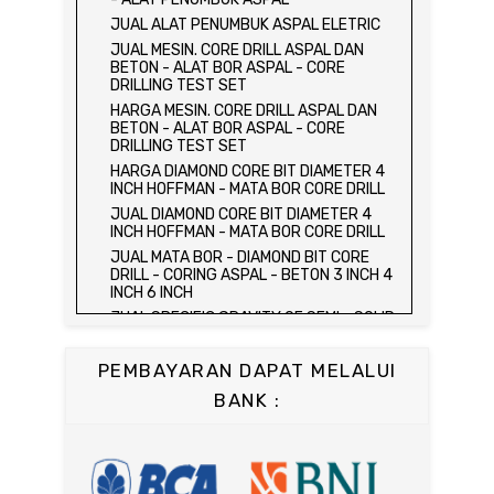
HARGA ALAT UJI FLEXURAL TEST -
JUAL ALAT PENUMBUK ASPAL ELETRIC
HYDRAULIC CONCRETE BEAM TESTING
JUAL MESIN. CORE DRILL ASPAL DAN
MACHINE
BETON - ALAT BOR ASPAL - CORE
JUAL ALAT UJI FLEXURAL TEST -
DRILLING TEST SET
HYDRAULIC CONCRETE BEAM TESTING
HARGA MESIN. CORE DRILL ASPAL DAN
MACHINE
BETON - ALAT BOR ASPAL - CORE
HARGA ALAT UJI KUAT TEKAN LENTUR -
DRILLING TEST SET
HYDRAULIC CONCRETE BEAM TESTING
HARGA DIAMOND CORE BIT DIAMETER 4
MACHINE
INCH HOFFMAN - MATA BOR CORE DRILL
JUAL ALAT UJI KUAT TEKAN LENTUR -
JUAL DIAMOND CORE BIT DIAMETER 4
HYDRAULIC CONCRETE BEAM TESTING
INCH HOFFMAN - MATA BOR CORE DRILL
MACHINE
JUAL MATA BOR - DIAMOND BIT CORE
JUAL COMPRESSION MACHINE 2000 KN -
DRILL - CORING ASPAL - BETON 3 INCH 4
ALAT UJI KUAT TEKAN BETON - TEST
INCH 6 INCH
BETON - PRESS BETON
JUAL SPECIFIC GRAVITY OF SEMI - SOLID
JUAL SLUMP TEST SET - KERUCUT
BITUMINOUS MATERIALS
ABRAMS
JUAL DISTILATION OF CUTBACK
JUAL CONCRETE CYLINDER MOLD /
PEMBAYARAN DAPAT MELALUI
ASPHALTS
CETAKAN SILINDER BETON 15 x 30 cm
BANK :
JUAL WATER CONTENT IN PETROLEUM
JUAL CONCRETE CUBE MOLD / CETAKAN
PRODUCTS
KUBUS 15 x 15 x 15 cm
JUAL SAYBOLT VISCOSIMETER
JUAL CONCRETE BEAM MOLD
JUAL FLASH AND FIRE POINT BY
JUAL COMPRESSION MACHINE 1500 KN /
CLEVELAND OPEN CUP / ALAT UJI TITIK
ALAT UJI KUAT TEKAN BETON