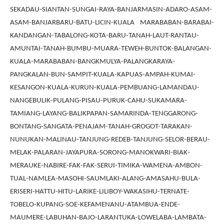
SEKADAU-SIANTAN-SUNGAI-RAYA-BANJARMASIN-ADARO-ASAM-
ASAM-BANJARBARU-BATU-LICIN-KUALA MARABABAN-BARABAI-
KANDANGAN-TABALONG-KOTA-BARU-TANAH-LAUT-RANTAU-
AMUNTAI-TANAH-BUMBU-MUARA-TEWEH-BUNTOK-BALANGAN-
KUALA-MARABABAN-BANGKMULYA-PALANGKARAYA-
PANGKALAN-BUN-SAMPIT-KUALA-KAPUAS-AMPAH-KUMAI-
KESANGON-KUALA-KURUN-KUALA-PEMBUANG-LAMANDAU-
NANGEBULIK-PULANG-PISAU-PURUK-CAHU-SUKAMARA-
TAMIANG-LAYANG-BALIKPAPAN-SAMARINDA-TENGGARONG-
BONTANG-SANGATA-PENAJAM-TANAH-GROGOT-TARAKAN-
NUNUKAN-MALINAU-TANJUNG-REDEB-TANJUNG-SELOR-BERAU-
MELAK-PALARAN-JAYAPURA-SORONG-MANOKWARI-BIAK-
MERAUKE-NABIRE-FAK-FAK-SERUI-TIMIKA-WAMENA-AMBON-
TUAL-NAMLEA-MASOHI-SAUMLAKI-ALANG-AMASAHU-BULA-
ERISERI-HATTU-HITU-LARIKE-LILIBOY-WAKASIHU-TERNATE-
TOBELO-KUPANG-SOE-KEFAMENANU-ATAMBUA-ENDE-
MAUMERE-LABUHAN-BAJO-LARANTUKA-LOWELABA-LAMBATA-