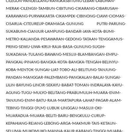
CILEGON-PANDEGLANG-RANGKASBITUNG-LEBAK-LABUHAN-
MERAK-CILENGSI-TAMBUN-CIBITUNG-CIKARANG-CIBARUSAH-
KARAWANG-PURWAKARTA-CIKAMPEK-CIBINONG-CIAWI-CIOMAS-
CISARUA-CITEUREUP-DRAMAGA-GUNUNG PUTRI-PARUNG-
SUKABUMI-CIANJUR-LAMPUNG-BANDAR-JAYA-KOTA-BUMI-
METRO-KALIANDA-PESAWARAN-GEDONG-TATAAN-TENGGAMUS-
PRING-SEWU-LIWA-KRUI-RAJA-BASA-GUNUNG-SUGIH-
SUKADANA-TULANG-BAWANG-MESUJI-BLAMBANGAN-EMPU-
PANGKAL-PINANG-BANGKA-KOTA-BANGKA-TENGAH-BELINYU-
KOBA-MENTOK-SUNGAI-LIAT-TOBO-ALI-BELITUNG-TANJUNG-
PANDAN-MANGGAR-PALEMBANG-PANGKALAN-BALAI-SUNGAI-
LILIN-BAYUNG-LINCIR-SEKAYU-BABAT-TOMAN-INDRALAYA-KAYU-
AGUNG-TUGU-MULYO-BELITANG-PRABUMULIH-MUARA-ENIM-
TANJUNG-ENIM-BATU-RAJA-MARTAPURA-LAHAT-PAGAR-ALAM-
TEBING-TINGGI-(PLM)-LUBUK-LINGGAU-MASUJI-OKI-
MUARADUA-MUARA-BELITI-BARU-BENGKULU-CURUP-
KEPAHIANG-REJANG-LEBONG-ARGA-MAKMUR-TAIS-KETAUN-
SELUMA-MUKOMUKO-MANNA-KAUR-KARANG-TINGGI-MUARA-