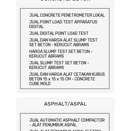
KEPADATAN TANAH
HYDRAULIC CEMENT MORTAR
MEJA DUNAGAN
JUAL SPEEDY MOISTURE TESTER / ALAT
JUAL ELECTRIC COMPRESSIVE
JUAL SPECIFIC GRAVITY & ABSORPTION
UJI KELEMBABAN TANAH
STRENGTH OF HYDRAULIC CEMENT
OF COARSE AGGREGATE TEST SET
JUAL CONCRETE PENETROMETER LOKAL
MORTAR
JUAL MOISTURE CONTENT TEST SET
DIGITAL BALANCE / MEJA DUNAGAN
JUAL POINT LOAD TEST APPARATUS
JUAL COMPRESSION MACHINE 250 KN
JUAL UNCONFINED COMPRESSION
JUAL ORGANIC IMPURITIES TEST SET
DIGITAL
MACHINE / ALAT UJI KUAT TEKAN BEBAS
JUAL SOUNDNESS TEST SET
JUAL DIGITAL POINT LOAD TEST
JUAL ELECTRIC UNCONFINED
JUAL DAN HARGA ALAT SLUMP TEST
COMPRESSION MACHINE / ALAT UJI KUAT
SET BETON - KERUCUT ABRAMS
TEKAN BEBAS
HARGA SLUMP TEST SET BETON -
JUAL CONSOLIDATION TEST SET
KERUCUT ABRAMS
JUAL DIRECT SHEAR TEST SET / ALAT
JUAL SLUMP TEST SET BETON -
UJI GESER LANGSUNG
KERUCUT ABRAMS
JUAL TRIAXIAL TEST SET
JUAL DAN HARGA ALAT CETAKAN KUBUS
JUAL AUTOMATIC SOIL COMPACTOR
BETON 15 x 15 x 15 CM - CONCRETE
CUBE MOLD
JUAL DAN HARGA CETAKAN KUBUS
BETON 15 x 15 x 15 CM - CONCRETE
CUBE MOLD
ASPHALT/ASPAL
HARGA CETAKAN KUBUS BETON 15 x 15 x
15 CM - CONCRETE CUBE MOLD
JUAL CETAKAN KUBUS BETON 15 x 15 x
JUAL AUTOMATIC ASPHALT COMPACTOR
15 CM - CONCRETE CUBE MOLD
- ALAT PENUMBUK ASPAL
HARGA ALAT UJI FLEXURAL TEST -