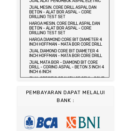
JUAL ALAT PENUMBUK ASPAL ELETRIC
HYDRAULIC CONCRETE BEAM TESTING
JUAL MESIN. CORE DRILL ASPAL DAN
MACHINE
BETON - ALAT BOR ASPAL - CORE
JUAL ALAT UJI FLEXURAL TEST -
DRILLING TEST SET
HYDRAULIC CONCRETE BEAM TESTING
HARGA MESIN. CORE DRILL ASPAL DAN
MACHINE
BETON - ALAT BOR ASPAL - CORE
HARGA ALAT UJI KUAT TEKAN LENTUR -
DRILLING TEST SET
HYDRAULIC CONCRETE BEAM TESTING
HARGA DIAMOND CORE BIT DIAMETER 4
MACHINE
INCH HOFFMAN - MATA BOR CORE DRILL
JUAL ALAT UJI KUAT TEKAN LENTUR -
JUAL DIAMOND CORE BIT DIAMETER 4
HYDRAULIC CONCRETE BEAM TESTING
INCH HOFFMAN - MATA BOR CORE DRILL
MACHINE
JUAL MATA BOR - DIAMOND BIT CORE
JUAL COMPRESSION MACHINE 2000 KN -
DRILL - CORING ASPAL - BETON 3 INCH 4
ALAT UJI KUAT TEKAN BETON - TEST
INCH 6 INCH
BETON - PRESS BETON
JUAL SPECIFIC GRAVITY OF SEMI - SOLID
JUAL SLUMP TEST SET - KERUCUT
BITUMINOUS MATERIALS
ABRAMS
JUAL DISTILATION OF CUTBACK
JUAL CONCRETE CYLINDER MOLD /
PEMBAYARAN DAPAT MELALUI
ASPHALTS
CETAKAN SILINDER BETON 15 x 30 cm
BANK :
JUAL WATER CONTENT IN PETROLEUM
JUAL CONCRETE CUBE MOLD / CETAKAN
PRODUCTS
KUBUS 15 x 15 x 15 cm
JUAL SAYBOLT VISCOSIMETER
JUAL CONCRETE BEAM MOLD
JUAL FLASH AND FIRE POINT BY
JUAL COMPRESSION MACHINE 1500 KN /
CLEVELAND OPEN CUP / ALAT UJI TITIK
ALAT UJI KUAT TEKAN BETON
NYALA API ASPAL