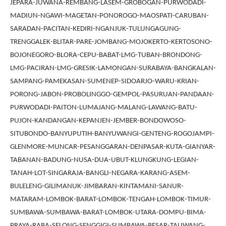
JEPARA-JUWANA-REMBANG-LASEM-GROBOGAN-PURWODADI-
MADIUN-NGAWI-MAGETAN-PONOROGO-MAOSPATI-CARUBAN-
SARADAN-PACITAN-KEDIRI-NGANJUK-TULUNGAGUNG-
TRENGGALEK-BLITAR-PARE-JOMBANG-MOJOKERTO-KERTOSONO-
BOJONEGORO-BLORA-CEPU-BABAT-LMG-TUBAN-BRONDONG-
LMG-PACIRAN-LMG-GRESIK-LAMONGAN-SURABAYA-BANGKALAN-
SAMPANG-PAMEKASAN-SUMENEP-SIDOARJO-WARU-KRIAN-
PORONG-JABON-PROBOLINGGO-GEMPOL-PASURUAN-PANDAAN-
PURWODADI-PAITON-LUMAJANG-MALANG-LAWANG-BATU-
PUJON-KANDANGAN-KEPANJEN-JEMBER-BONDOWOSO-
SITUBONDO-BANYUPUTIH-BANYUWANGI-GENTENG-ROGOJAMPI-
GLENMORE-MUNCAR-PESANGGARAN-DENPASAR-KUTA-GIANYAR-
TABANAN-BADUNG-NUSA-DUA-UBUT-KLUNGKUNG-LEGIAN-
TANAH-LOT-SINGARAJA-BANGLI-NEGARA-KARANG-ASEM-
BULELENG-GILIMANUK-JIMBARAN-KINTAMANI-SANUR-
MATARAM-LOMBOK-BARAT-LOMBOK-TENGAH-LOMBOK-TIMUR-
SUMBAWA-SUMBAWA-BARAT-LOMBOK-UTARA-DOMPU-BIMA-
PRAYA-RABA-SELONG-SENGGIGI-SUMBAWA-BESAR-TALIWANG-