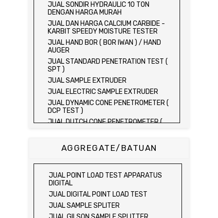
JUAL SONDIR HYDRAULIC 10 TON
DENGAN HARGA MURAH
JUAL DAN HARGA CALCIUM CARBIDE -
KARBIT SPEEDY MOISTURE TESTER
JUAL HAND BOR ( BOR IWAN ) / HAND
AUGER
JUAL STANDARD PENETRATION TEST (
SPT )
JUAL SAMPLE EXTRUDER
JUAL ELECTRIC SAMPLE EXTRUDER
JUAL DYNAMIC CONE PENETROMETER (
DCP TEST )
JUAL DUTCH CONE PENETROMETER (
SONDIR 2.5 TON )
JUAL DUTCH CONE PENETROMETER (
AGGREGATE/BATUAN
SONDIR 5 TON )
JUAL PLATE BEARING TEST SET
JUAL FIELD CBR TEST SET
JUAL POINT LOAD TEST APPARATUS
JUAL PROVING RING PENETROMETER
DIGITAL
JUAL TVA PENETROMETER
JUAL DIGITAL POINT LOAD TEST
JUAL LIQUID LIMIT TEST SET
JUAL SAMPLE SPLITER
JUAL LIQUID LIMIT DEVICE
JUAL GILSON SAMPLE SPLITTER